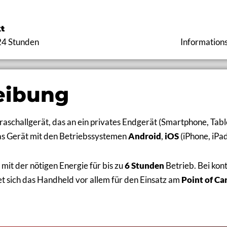
t
24 Stunden
Information
eibung
raschallgerät, das an ein privates Endgerät (Smartphone, Tabl
as Gerät mit den Betriebssystemen
Android
,
iOS
(iPhone, iPa
mit der nötigen Energie für bis zu
6 Stunden
Betrieb. Bei kon
et sich das Handheld vor allem für den Einsatz am
Point of Ca