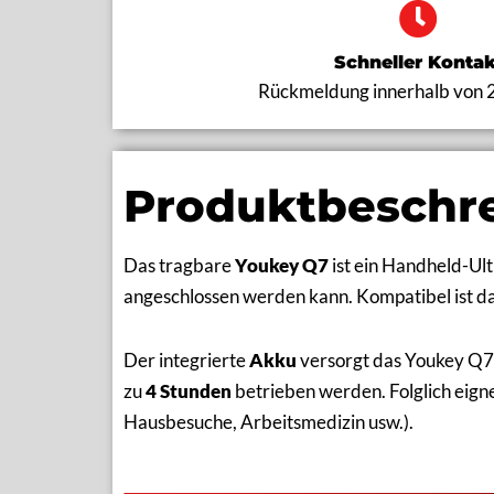
Philips Lumify
Alpinion minisono
Schneller Kontak
Rückmeldung innerhalb von 
Canon Viamo sv7
Chison SonoEye
Produktbeschr
Das tragbare
Youkey Q7
ist ein Handheld-Ult
angeschlossen werden kann. Kompatibel ist d
Der integrierte
Akku
versorgt das Youkey Q7 
zu
4 Stunden
betrieben werden. Folglich eign
Hausbesuche, Arbeitsmedizin usw.).