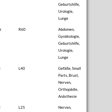
Geburtshilfe,
Urologie,
Lunge
z
R60
Abdomen,
Gynäkologie,
Geburtshilfe,
Urologie,
Lunge
z
L40
Gefäße, Small
Parts, Brust,
Nerven,
Orthopädie,
Anästhesie
z
L25
Nerven,