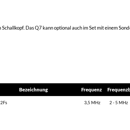
 Schallkopf. Das Q7 kann optional auch im Set mit einem Son
Bezeichnung
Frequenz
Frequenzb
Bezeichnung
Frequenz
Frequenz
-2Fs
3,5 MHz
2 - 5 MHz