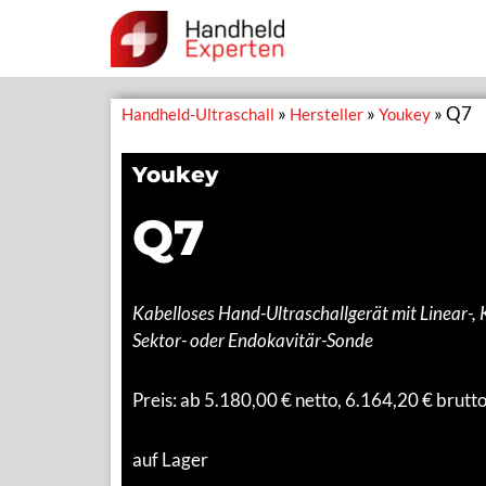
Zum
Inhalt
CLARIUS
»
»
»
Q7
Handheld-Ultraschall
Hersteller
Youkey
springen
Youkey
PAL HD3
Q7
C3 HD3
C7 HD3
Kabelloses Hand-Ultraschallgerät mit Linear-,
L15 HD3
Sektor- oder Endokavitär-Sonde
Alle Clarius Ultraschall-Geräte
Preis: ab
5.180,00
€ netto, 6.164,20 € brutt
GE
auf Lager