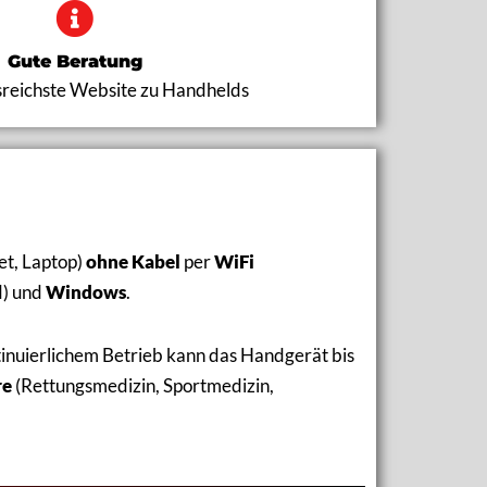
Gute Beratung
sreichste Website zu Handhelds
et, Laptop)
ohne Kabel
per
WiFi
d) und
Windows
.
tinuierlichem Betrieb kann das Handgerät bis
re
(Rettungsmedizin, Sportmedizin,