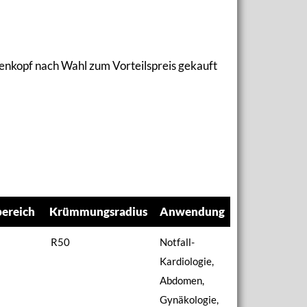
denkopf nach Wahl zum Vorteilspreis gekauft
ereich
Krümmungsradius
Anwendung
bereich
Krümmungsradius
Anwendung
R50
Notfall-
Kardiologie,
Abdomen,
Gynäkologie,