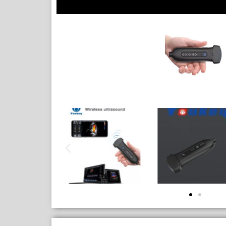
Vscan Air
Vscan Extend
MIDES
myMides C10
YOUKEY
D8
Q7
WEITERE