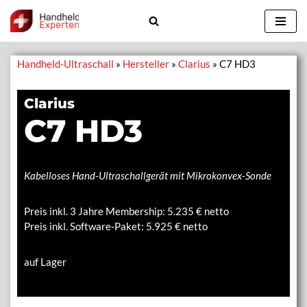
Zum
Inhalt
Handheld-Ultraschall
»
Hersteller
»
Clarius
»
C7 HD3
springen
Clarius
C7 HD3
Kabelloses Hand-Ultraschallgerät mit Mikrokonvex-Sonde
Preis inkl. 3 Jahre Membership:
5.235
€ netto
Preis inkl. Software-Paket: 5.925 € netto
auf Lager