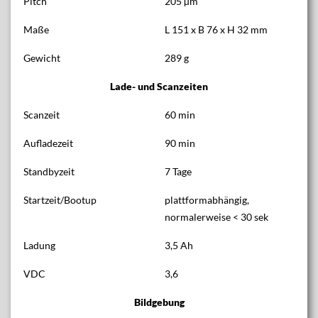
Pitch
205 µm
Maße
L 151 x B 76 x H 32 mm
Gewicht
289 g
Lade- und Scanzeiten
Scanzeit
60 min
Aufladezeit
90 min
Standbyzeit
7 Tage
Startzeit/Bootup
plattformabhängig,
normalerweise < 30 sek
Ladung
3,5 Ah
VDC
3,6
Bildgebung