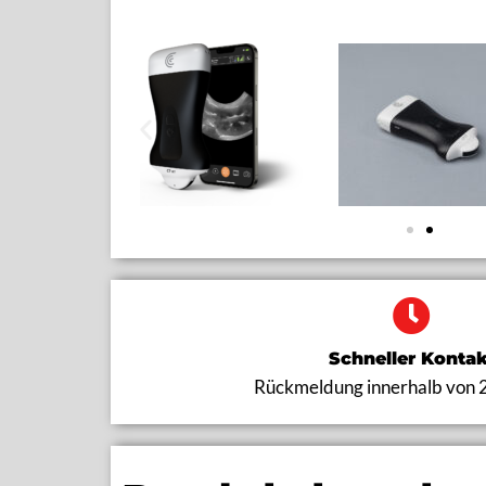
Philips Lumify
Alpinion minisono
Canon Viamo sv7
Chison SonoEye
Schneller Kontak
Rückmeldung innerhalb von 