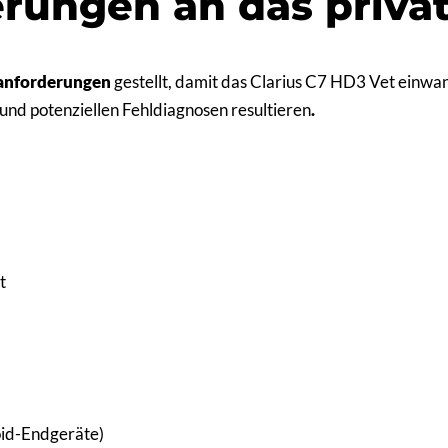
rungen an das priva
anforderungen
gestellt, damit das Clarius C7 HD3 Vet einwand
 und potenziellen Fehldiagnosen resultieren
.
t
id-Endgeräte)