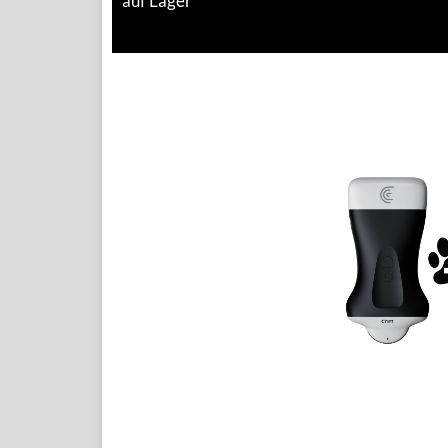
auf Lager
Vscan Air
Vscan Extend
MIDES
myMides C10
YOUKEY
D8
Q7
WEITERE