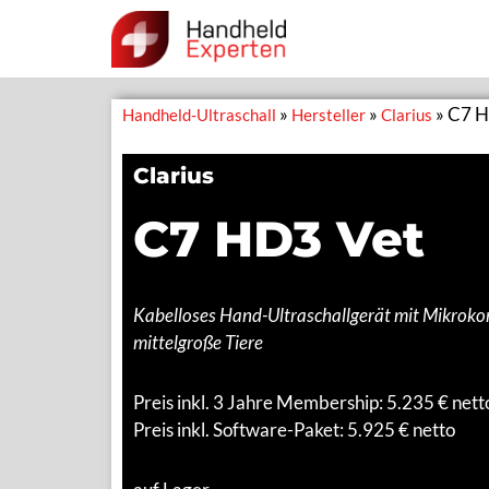
Zum
Inhalt
CLARIUS
»
»
»
C7 H
Handheld-Ultraschall
Hersteller
Clarius
springen
Clarius
PAL HD3
C7 HD3 Vet
C3 HD3
C7 HD3
Kabelloses Hand-Ultraschallgerät mit Mikrokon
L15 HD3
mittelgroße Tiere
Alle Clarius Ultraschall-Geräte
Preis inkl. 3 Jahre Membership:
5.235
€ nett
Preis inkl. Software-Paket: 5.925 € netto
GE