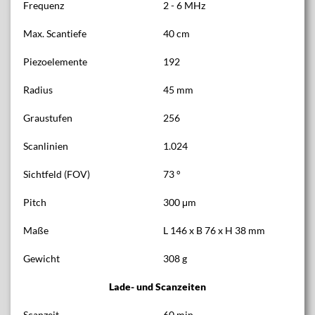
Frequenz
2 - 6 MHz
Max. Scantiefe
40 cm
Piezoelemente
192
Radius
45 mm
Graustufen
256
Scanlinien
1.024
Sichtfeld (FOV)
73 °
Pitch
300 μm
Maße
L 146 x B 76 x H 38 mm
Gewicht
308 g
Lade- und Scanzeiten
Scanzeit
60 min