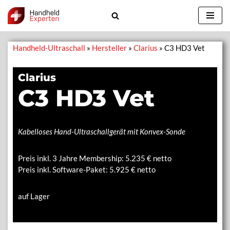
Zum
Inhalt
Handheld-Ultraschall
»
Hersteller
»
Clarius
»
C3 HD3 Vet
springen
Clarius
C3 HD3 Vet
Kabelloses Hand-Ultraschallgerät mit Konvex-Sonde
Preis inkl. 3 Jahre Membership:
5.235
€ netto
Preis inkl. Software-Paket: 5.925 € netto
auf Lager